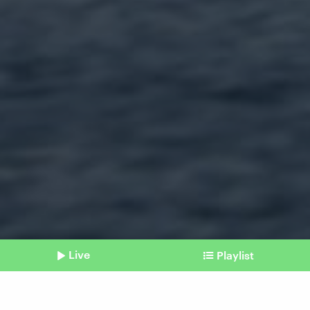
Live
Playlist
©
Imago | Zoonar (Symbolbild)