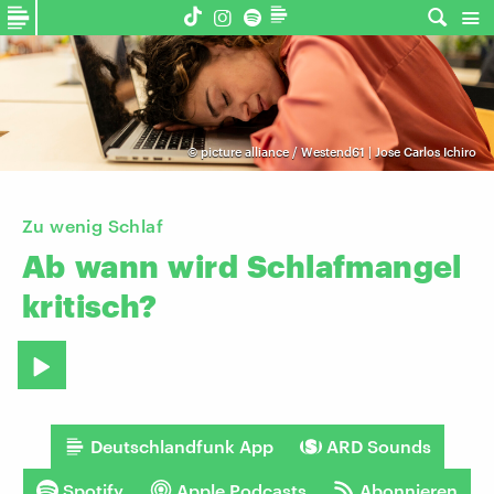
©
picture alliance / Westend61 | Jose Carlos Ichiro
Zu wenig Schlaf
Ab
wann
wird
Schlafmangel
kritisch?
Deutschlandfunk App
ARD Sounds
Spotify
Apple Podcasts
Abonnieren