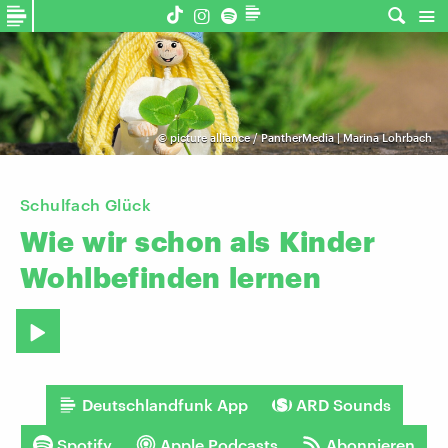
©
picture alliance / PantherMedia | Marina Lohrbach
Schulfach Glück
Wie
wir
schon
als
Kinder
Wohlbefinden
lernen
Deutschlandfunk App
ARD Sounds
Spotify
Apple Podcasts
Abonnieren