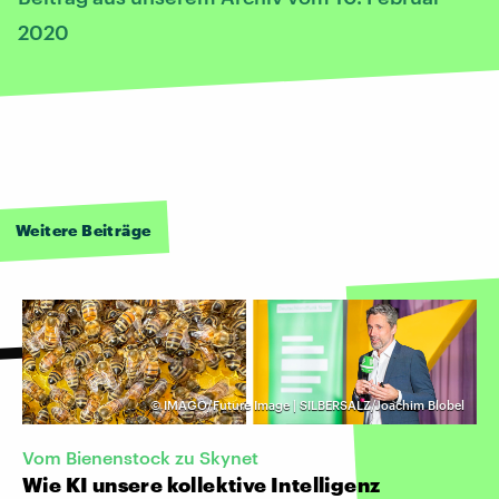
2020
Weitere Beiträge
©
IMAGO/Future Image | SILBERSALZ/Joachim Blobel
Vom Bienenstock zu Skynet
Wie KI unsere kollektive Intelligenz