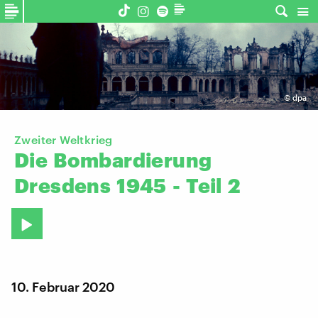
©
dpa
Zweiter Weltkrieg
Die
Bombardierung
Dresdens
1945
-
Teil
2
10. Februar 2020