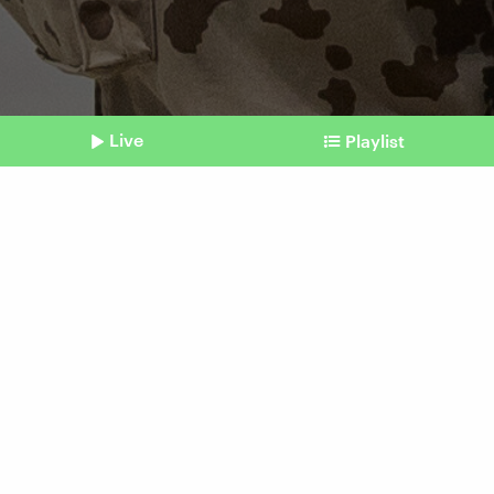
Live
Playlist
©
Shownotes
Zweitlänger Auslandseinsatz
Abschlussappell für Mali-
Einheiten
Beitrag aus unserem Archiv vom 11. April 2024