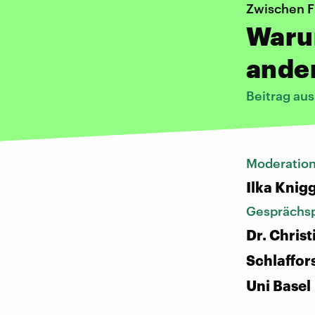
Zwischen F
Waru
ander
Beitrag au
Moderatio
Ilka Knig
Gesprächsp
Dr. Chris
Schlaffor
Uni Basel