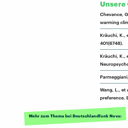
Unsere 
Chevance, G.,
warming clim
Kräuchi, K., 
401(6748).
Kräuchi, K.,
Neuropsycho
Parmeggiani,
Wang, L., et 
preference. 
Mehr zum Thema bei Deutschlandfunk Nova: