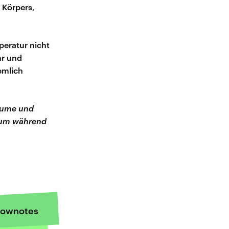
 Körpers,
peratur nicht
hr und
emlich
Blume und
, um während
ownotes