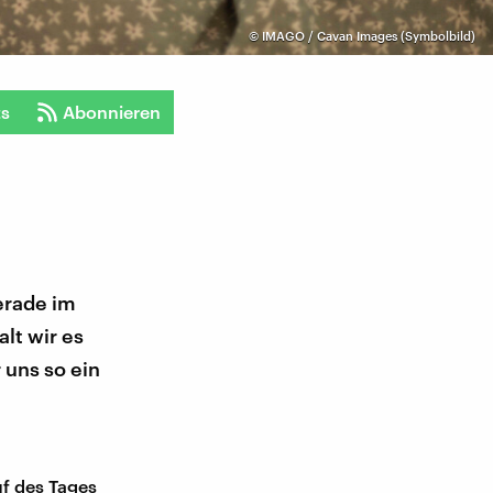
©
IMAGO / Cavan Images (Symbolbild)
ts
Abonnieren
erade im
lt wir es
 uns so ein
uf des Tages