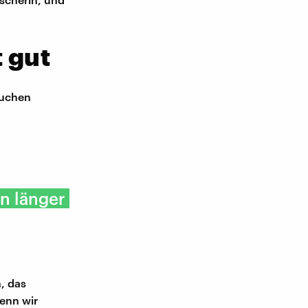
t gut
auchen
n länger
, das
enn wir