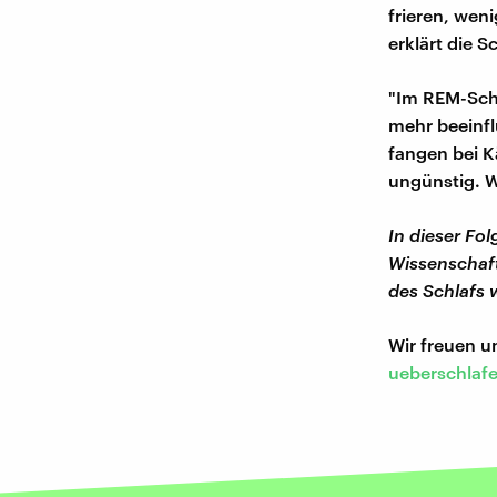
frieren, wen
erklärt die S
"Im REM-Schl
mehr beeinfl
fangen bei K
ungünstig. W
In dieser Fo
Wissenschaft
des Schlafs 
Wir freuen 
ueberschlaf