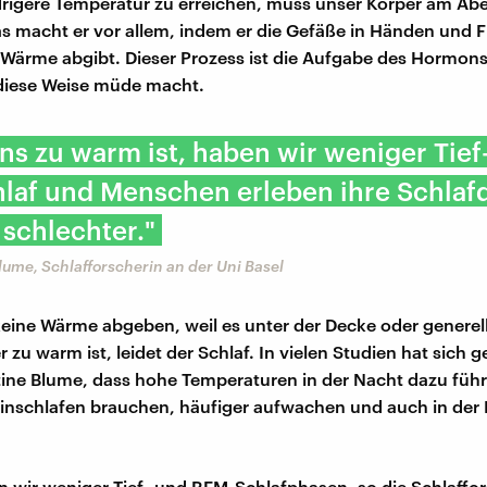
rigere Temperatur zu erreichen, muss unser Körper am Ab
s macht er vor allem, indem er die Gefäße in Händen und 
Wärme abgibt. Dieser Prozess ist die Aufgabe des Hormons
 diese Weise müde macht.
s zu warm ist, haben wir weniger Tief
af und Menschen erleben ihre Schlafq
 schlechter."
Blume, Schlafforscherin an der Uni Basel
eine Wärme abgeben, weil es unter der Decke oder generel
zu warm ist, leidet der Schlaf. In vielen Studien hat sich g
stine Blume, dass hohe Temperaturen in der Nacht dazu führ
inschlafen brauchen, häufiger aufwachen und auch in der 
wir weniger Tief- und REM-Schlafphasen, so die Schlaffor