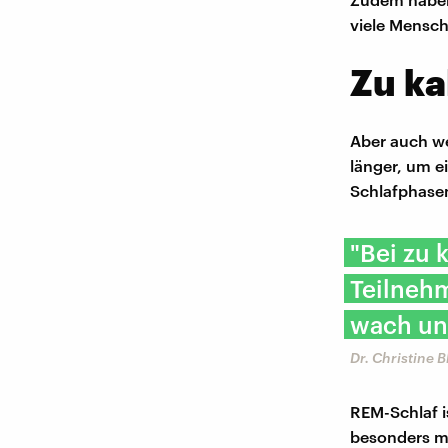
viele Mensch
Zu ka
Aber auch we
länger, um e
Schlafphasen
"Bei zu
Teilnehm
wach un
Dr. Christine 
REM-Schlaf 
besonders m