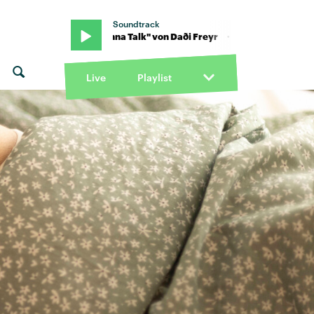
Soundtrack
I Don't Wanna Talk" von Daði Freyr · "I Don't Wanna Talk" von Daði F
Live
Playlist