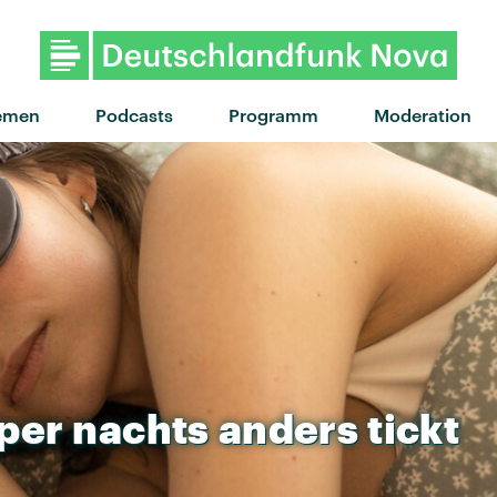
"I Don't Wanna Talk" von Daði Freyr · "
emen
Podcasts
Programm
Moderation
per
nachts
anders
tickt