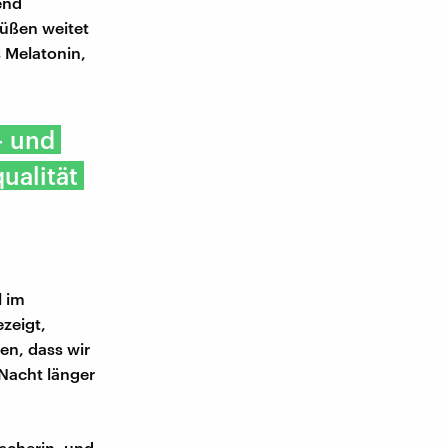
end
Füßen weitet
 Melatonin,
- und
ualität
l im
ezeigt,
en, dass wir
Nacht länger
scherin, und