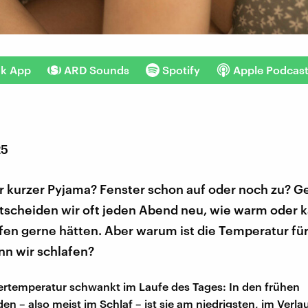
nk App
ARD Sounds
Spotify
Apple Podcas
25
r kurzer Pyjama? Fenster schon auf oder noch zu? G
tscheiden wir oft jeden Abend neu, wie warm oder ka
en gerne hätten. Aber warum ist die Temperatur für
n wir schlafen?
rtemperatur schwankt im Laufe des Tages: In den frühen
n – also meist im Schlaf – ist sie am niedrigsten, im Verla