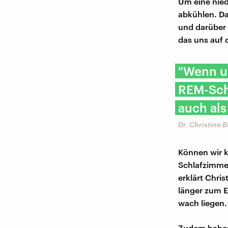
Um eine nied
abkühlen. Da
und darüber 
das uns auf
"Wenn un
REM-Schl
auch als
Dr. Christine 
Können wir k
Schlafzimmer 
erklärt Chri
länger zum E
wach liegen.
Zudem haben 