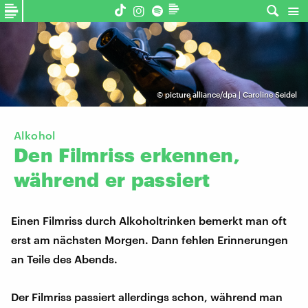
©
picture alliance/dpa | Caroline Seidel
Alkohol
Den
Filmriss
erkennen,
während
er
passiert
Einen Filmriss durch Alkoholtrinken bemerkt man oft
erst am nächsten Morgen. Dann fehlen Erinnerungen
an Teile des Abends.
Der Filmriss passiert allerdings schon, während man