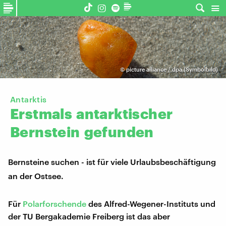
©
picture alliance / dpa (Symbolbild)
Antarktis
Erstmals
antarktischer
Bernstein
gefunden
Bernsteine suchen - ist für viele Urlaubsbeschäftigung
an der Ostsee.
Für
Polarforschende
des Alfred-Wegener-Instituts und
der TU Bergakademie Freiberg ist das aber