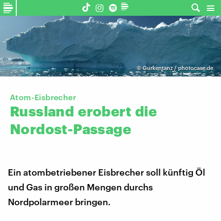
©
Gurkentanz / photocase.de
Atom-Eisbrecher
Russland
erobert
die
Nordost-Passage
Ein atombetriebener Eisbrecher soll künftig Öl
und Gas in großen Mengen durchs
Nordpolarmeer bringen.