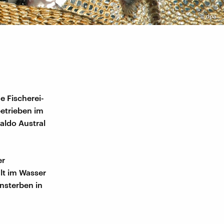
©
dpa
e Fischerei-
etrieben im
aldo Austral
er
lt im Wasser
nsterben in