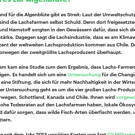
nd für die Algenblüte gibt es Streit: Laut der Umweltschut
ind die Lachsfarmen selbst Schuld. Denn dort freigesetzte
 Harnstoff sorgten in den Gewässern dafür, dass sich die
stärke. Dagegen sagt die Lachsindustrie, dass es am Klimaw
ent der weltweiten Lachsproduktion kommen aus Chile. Da
orwegen der zweitgrößte Lachsproduzent überhaupt.
zem kam eine Studie zum dem Ergebnis, dass Lachs-Farmen 
gen. Es handelt sich um eine
Untersuchung
für die Chang
eine Stiftung, die sich für mehr Nachhaltigkeit in der Wirts
 der Untersuchung geht es um die vier großen Lachs-Produ
rwegen, Schottland, Kanada und Chile. Ihnen wird
vorgewo
 hohe Todesraten auf den Lachsfarmen haben, lokale Ökos
d dafür sorgen, dass wilde Fisch-Arten überfischt werden,
ttern.
be seit dem Jahr 2013 unnötige Kosten von fast
50 Milliarde