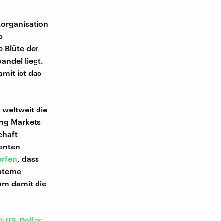
zorganisation
s
 Blüte der
andel liegt.
mit ist das
weltweit die
ing Markets
chaft
zenten
rfen
, dass
ysteme
 um damit die
n US-Dollar