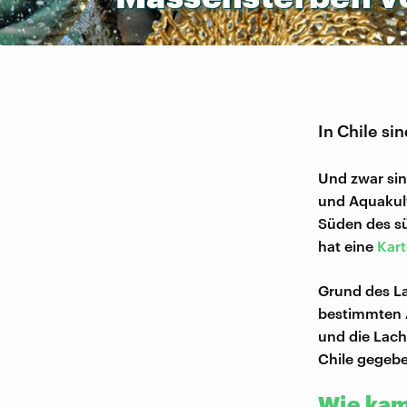
In Chile s
Und zwar sin
und Aquakult
Süden des sü
hat eine
Kar
Grund des La
bestimmten A
und die Lach
Chile gegebe
Wie kam