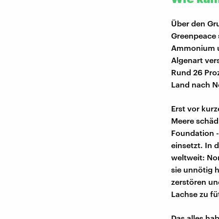
Über den Gru
Greenpeace s
Ammonium und
Algenart ver
Rund 26 Proz
Land nach N
Erst vor kur
Meere schädi
Foundation - 
einsetzt. In
weltweit: No
sie unnötig
zerstören un
Lachse zu fü
Das alles ha