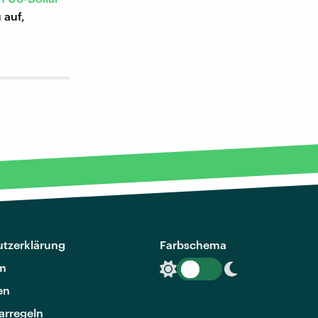
 auf,
tzerklärung
Farbschema
m
en
rregeln