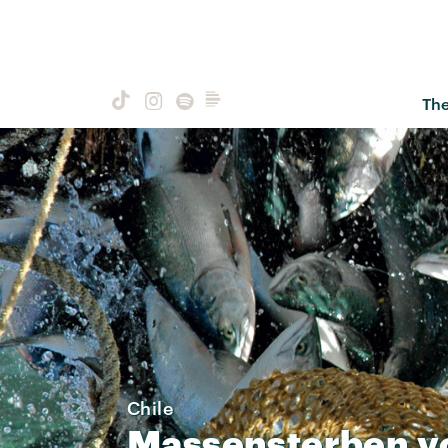
Th
Chile
Massensterben
v