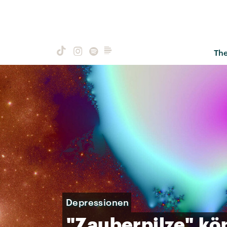
Th
Depressionen
"Zauberpilze"
kö