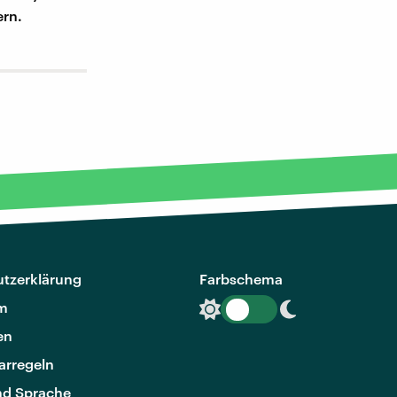
ern.
tzerklärung
Farbschema
m
en
rregeln
nd Sprache