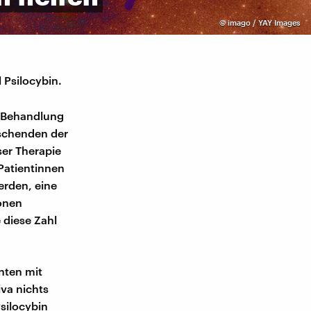
©
imago / YAY Images
 Psilocybin.
r Behandlung
schenden der
ser Therapie
Patientinnen
erden, eine
onen
 diese Zahl
nten mit
va nichts
silocybin