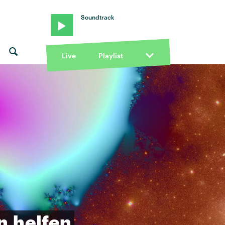
Soundtrack
ie Meiers · "Collar" von Sophie Meiers · "Collar" von Sophie Meie
Live
Playlist
n
helfen