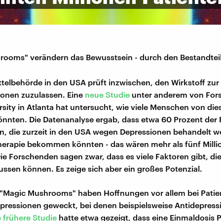
ooms" verändern das Bewusstsein - durch den Bestandteil
ttelbehörde in den USA prüft inzwischen, den Wirkstoff zu
ionen zuzulassen. Eine
neue Studie
unter anderem von For
sity in Atlanta hat untersucht, wie viele Menschen von die
könnten. Die Datenanalyse ergab, dass etwa 60 Prozent der 
n, die zurzeit in den USA wegen Depressionen behandelt w
herapie bekommen könnten - das wären mehr als fünf Milli
e Forschenden sagen zwar, dass es viele Faktoren gibt, die
ussen können. Es zeige sich aber ein großes Potenzial.
"Magic Mushrooms" haben Hoffnungen vor allem bei Patie
ressionen geweckt, bei denen beispielsweise Antidepressi
e frühere Studie
hatte etwa gezeigt, dass eine Einmaldosis P