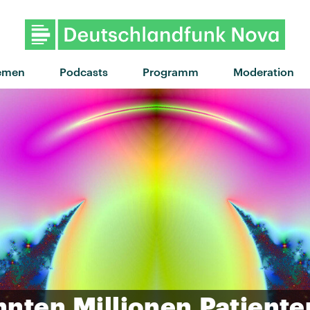
"Collar" von Soph
emen
Podcasts
Programm
Moderation
nnten
Millionen
Patiente