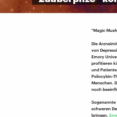
"Magic Mushr
Die Arzneimi
von Depress
Emory Univer
profitieren 
und Patiente
Psilocybin-T
Menschen. Di
noch beeinfl
Sogenannte 
schweren Dep
bringen.
Ein