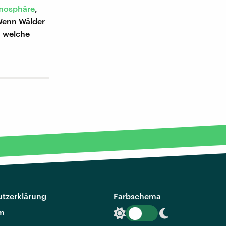
tmosphäre
,
 Wenn Wälder
, welche
tzerklärung
Farbschema
m