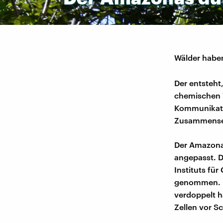
Wälder haben
Der entsteht
chemischen 
Kommunikati
Zusammenset
Der Amazonas
angepasst. D
Instituts fü
genommen. 
verdoppelt h
Zellen vor S