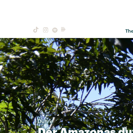
Th
Dürre
Der
Amazonas
du