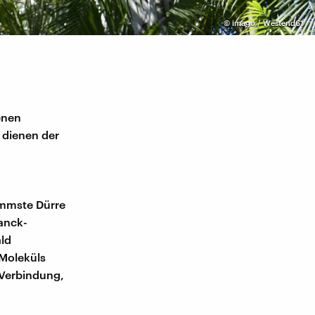
©
imago / Westend61
enen
 dienen der
immste Dürre
anck-
ald
 Moleküls
 Verbindung,