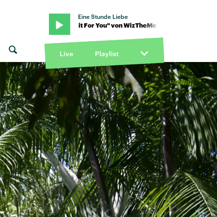
Eine Stunde Liebe
n WizTheMc · "Wait For You" von WizTheMc · "Wait For You" von 
Live
Playlist