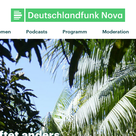
"Wait For You" vo
emen
Podcasts
Programm
Moderation
ftet
anders