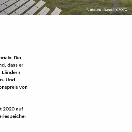
©
picture alliance | CFOTO
ials. Die
nd, dass er
en Ländern
on. Und
ionspreis von
eit 2020 auf
eriespeicher