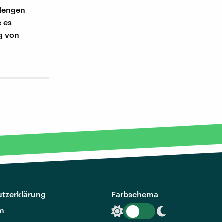
 Mengen
 es
g von
tzerklärung
Farbschema
m