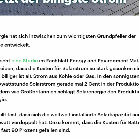
rgie hat sich inzwischen zum wichtigsten Grundpfeiler der
 entwickelt.
eicht
eine Studie
im Fachblatt Energy and Environment Mater
eiben, dass die Kosten für Solarstrom so stark gesunken si
h billiger ist als Strom aus Kohle oder Gas. In den sonnigst
lowattstunde Solarstrom gerade mal 2 Cent in der Produkti
ndern wie Großbritannien schlägt Solarenergie den Produkt
gie.
ellt fest, dass sich die weltweit installierte Solarkapazität s
awatt verdoppelt hat. Dazu kommt, dass die Kosten für Batt
 fast 90 Prozent gefallen sind.