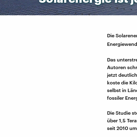
Die Solarene
Energiewende
Das unterstr
Autoren schr
jetzt deutlic
koste die Ki
selbst in Lä
fossiler Ener
Die Studie st
über 1,5 Ter
seit 2010 um