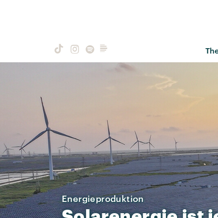
Th
Energieproduktion
Solarenergie
ist
j