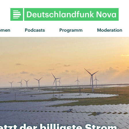
emen
Podcasts
Programm
Moderation
etzt
der
billigste
Strom