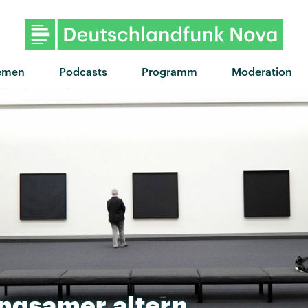
emen
Podcasts
Programm
Moderation
angsamer
altern