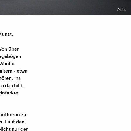
©
dpa
 Kunst.
 Von über
ragebögen
o Woche
ltern - etwa
hören, ins
 das hilft,
infarkte
 aufhören zu
n. Laut den
icht nur der