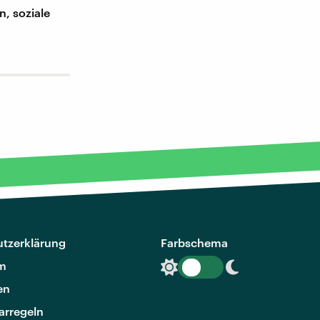
, soziale
tzerklärung
Farbschema
m
en
rregeln