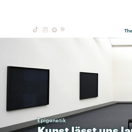
Th
Epigenetik
Kunst
lässt
uns
l