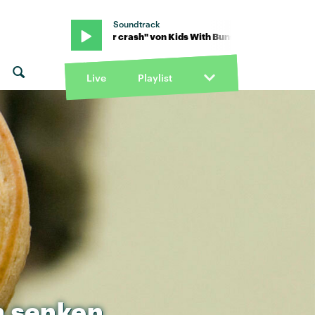
Soundtrack
ds With Buns · "car crash" von Kids With Buns · "car crash" von Ki
Live
Playlist
n
senken