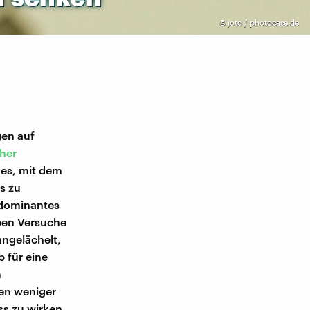
©
joto / photocase.de
en auf
her
des, mit dem
s zu
n dominantes
ben Versuche
ngelächelt,
b für eine
n
ten weniger
ss zu wirken.