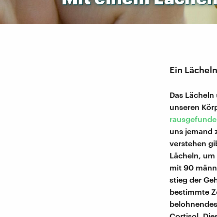
Ein Lächeln
Das Lächeln
unseren Körp
rausgefund
uns jemand z
verstehen gi
Lächeln, um 
mit 90 männ
stieg der Ge
bestimmte Z
belohnendes 
Cortisol. Die