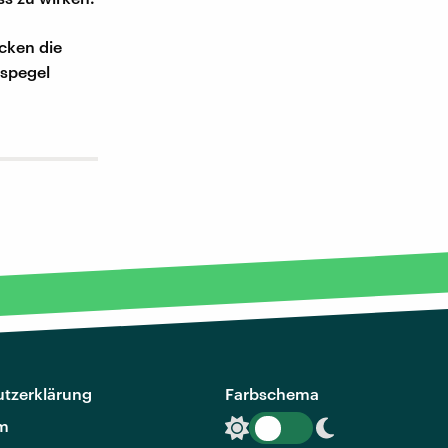
ücken die
sspegel
tzerklärung
Farbschema
m