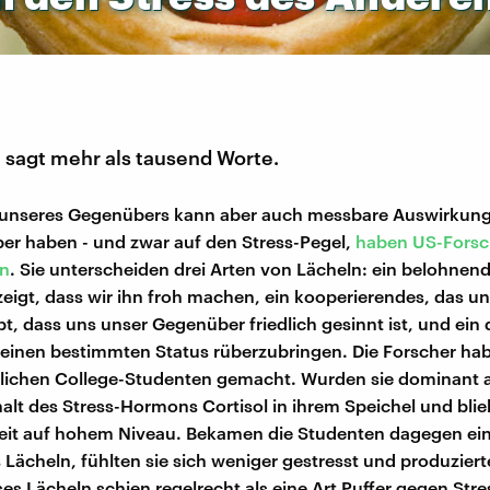
 sagt mehr als tausend Worte.
 unseres Gegenübers kann aber auch messbare Auswirkung
er haben - und zwar auf den Stress-Pegel,
haben US-Forsc
en
. Sie unterscheiden drei Arten von Lächeln: ein belohnen
eigt, dass wir ihn froh machen, ein kooperierendes, das un
bt, dass uns unser Gegenüber friedlich gesinnt ist, und ei
einen bestimmten Status rüberzubringen. Die Forscher ha
lichen College-Studenten gemacht. Wurden sie dominant a
halt des Stress-Hormons Cortisol in ihrem Speichel und blie
eit auf hohem Niveau. Bekamen die Studenten dagegen ei
Lächeln, fühlten sie sich weniger gestresst und produzier
ses Lächeln schien regelrecht als eine Art Puffer gegen Stre