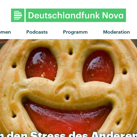
"car crash" von Ki
emen
Podcasts
Programm
Moderation
n
den
Stress
des
Andere