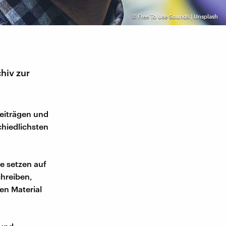
©
Free To Use Sounds | Unsplash
hiv zur
Beiträgen und
chiedlichsten
e setzen auf
chreiben,
en Material