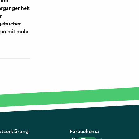
 und
Vergangenheit
en
gebücher
hen mit mehr
tzerklärung
Farbschema