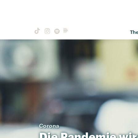
Th
Corona
Die
Pandemie
wi