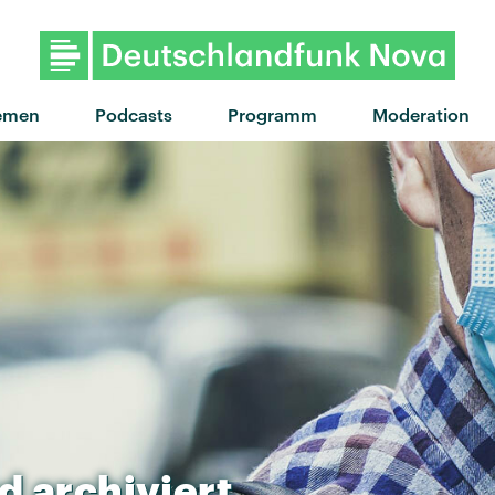
emen
Podcasts
Programm
Moderation
rd
archiviert