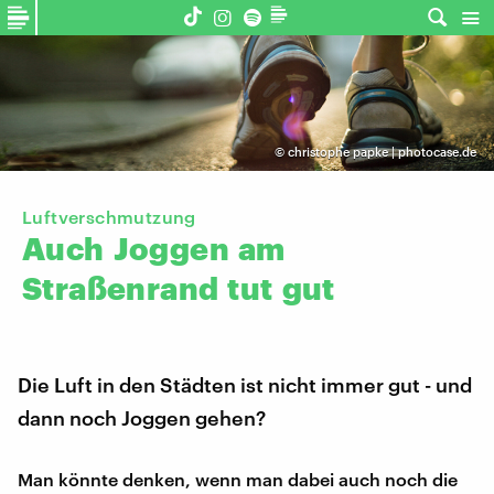
©
christophe papke | photocase.de
Luftverschmutzung
Auch
Joggen
am
Straßenrand
tut
gut
Die Luft in den Städten ist nicht immer gut - und
dann noch Joggen gehen?
Man könnte denken, wenn man dabei auch noch die