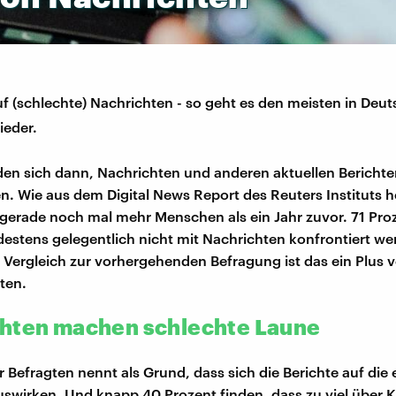
uf (schlechte) Nachrichten - so geht es den meisten in Deu
ieder.
den sich dann, Nachrichten und anderen aktuellen Bericht
. Wie aus dem Digital News Report des Reuters Instituts h
erade noch mal mehr Menschen als ein Jahr zuvor. 71 Pro
destens gelegentlich nicht mit Nachrichten konfrontiert w
Vergleich zur vorhergehenden Befragung ist das ein Plus 
ten.
hten machen schlechte Laune
r Befragten nennt als Grund, dass sich die Berichte auf die
wirken. Und knapp 40 Prozent finden, dass zu viel über K