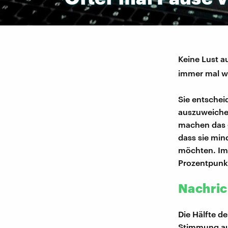
Keine Lust a
immer mal w
Sie entschei
auszuweichen
machen das g
dass sie min
möchten. Im 
Prozentpunk
Nachric
Die Hälfte de
Stimmung aus