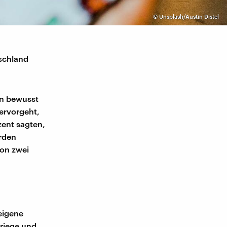
©
Unsplash/Austin Distel
tschland
en bewusst
ervorgeht,
zent sagten,
erden
von zwei
 eigene
riege und