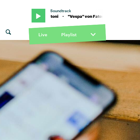
Soundtrack
i · "Vespa" von Fatoni · "Vespa" von Fatoni
Live
Playlist