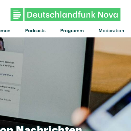
"Vespa" von Faton
emen
Podcasts
Programm
Moderation
von
Nachrichten