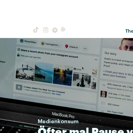
Th
Medienkonsum
Öfter
mal
Pause