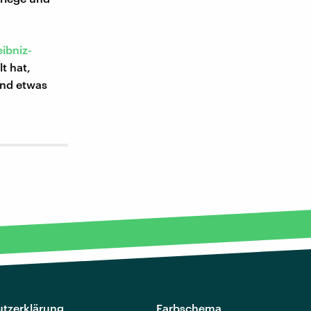
eibniz-
lt hat,
ind etwas
tzerklärung
Farbschema