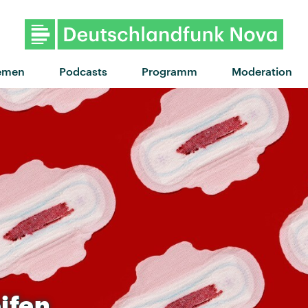
"Let's go back" vo
emen
Podcasts
Programm
Moderation
ifen