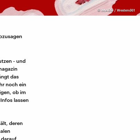
©
IMAGO / Westend61
 sozusagen
utzen - und
magazin
fängt das
ihr noch ein
igen, ob im
 Infos lassen
ält, deren
malen
 darauf