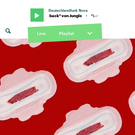
Deutschlandfunk Nova
n Jungle · "Let's go back" von Jungle · "Let's go back" von Jungle
Live
Playlist