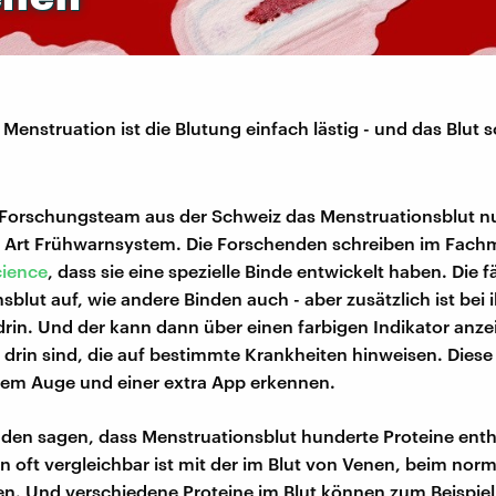
Menstruation ist die Blutung einfach lästig - und das Blut
in Forschungsteam aus der Schweiz das Menstruationsblut n
e Art Frühwarnsystem. Die Forschenden schreiben im Fach
ience
, dass sie eine spezielle Binde entwickelt haben. Die 
blut auf, wie andere Binden auch - aber zusätzlich ist bei 
 drin. Und der kann dann über einen farbigen Indikator anze
e drin sind, die auf bestimmte Krankheiten hinweisen. Diese
ßem Auge und einer extra App erkennen.
den sagen, dass Menstruationsblut hunderte Proteine enth
n oft vergleichbar ist mit der im Blut von Venen, beim nor
. Und verschiedene Proteine im Blut können zum Beispiel