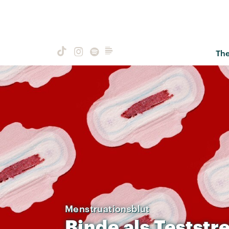
Th
Menstruationsblut
Binde
als
Teststre