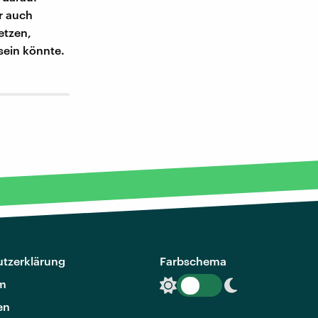
r auch
etzen,
sein könnte.
tzerklärung
Farbschema
m
en