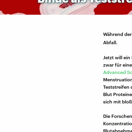
Während der 
Abfall.
Jetzt will e
zwar für ein
Advanced Sc
Menstruations
Teststreifen
Blut Protein
sich mit blo
Die Forschen
Konzentratio
Blutabnehmen