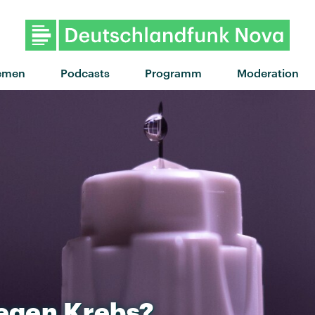
"Heartbeats
emen
Podcasts
Programm
Moderation
egen
Krebs?