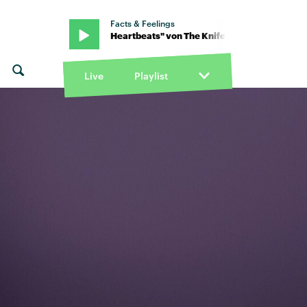
Facts & Feelings
" von The Knife · "Heartbeats" von The Knife · "Heartbeats" von T
Live
Playlist