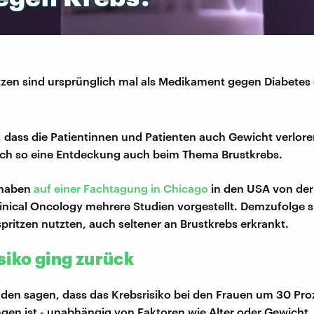
en sind ursprünglich mal als Medikament gegen Diabetes 
, dass die Patientinnen und Patienten auch Gewicht verloren
ich so eine Entdeckung auch beim Thema Brustkrebs.
haben
auf einer Fachtagung in Chicago
in den USA von de
linical Oncology mehrere Studien vorgestellt. Demzufolge s
ritzen nutzten, auch seltener an Brustkrebs erkrankt.
siko ging zurück
den sagen, dass das Krebsrisiko bei den Frauen um 30 Pro
en ist - unabhängig von Faktoren wie Alter oder Gewicht. 