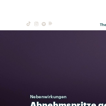
Th
Nebenwirkungen
Abnehmspritze
g