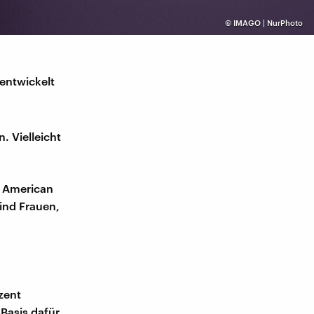
©
IMAGO | NurPhoto
entwickelt
. Vielleicht
r American
ind Frauen,
zent
Basis dafür