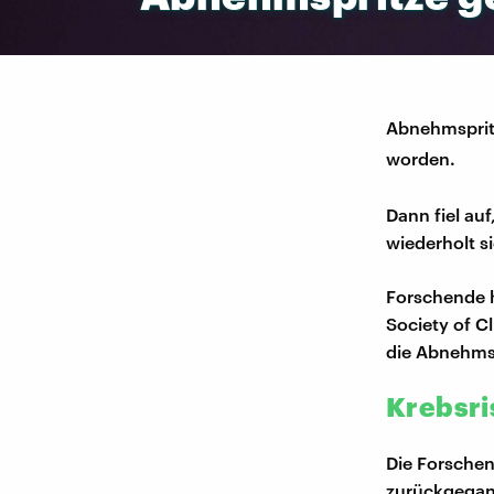
Abnehmspritz
worden.
Dann fiel auf
wiederholt s
Forschende 
Society of C
die Abnehmsp
Krebsri
Die Forschen
zurückgegang