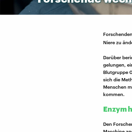
Forschenden 
Niere zu änd
Darüber beri
gelungen, ei
Blutgruppe 0
sich die Met
Menschen mit
kommen.
Enzym h
Den Forschen
Maschine ans