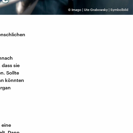
©
Imago | Ute Grabowsky | Symbolbild
enschlichen
emnach
 dass sie
n. Sollte
nn könnten
organ
 eine
elt. Dann