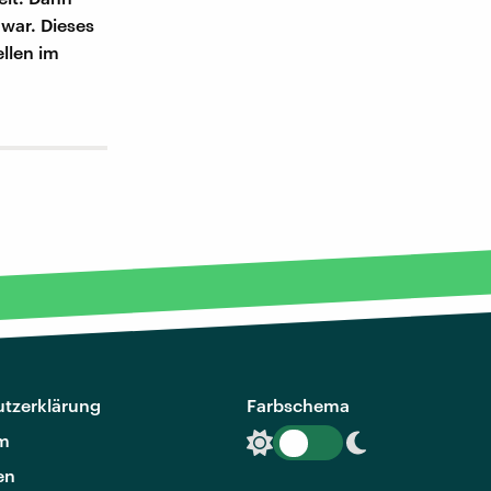
 war. Dieses
llen im
tzerklärung
Farbschema
m
en