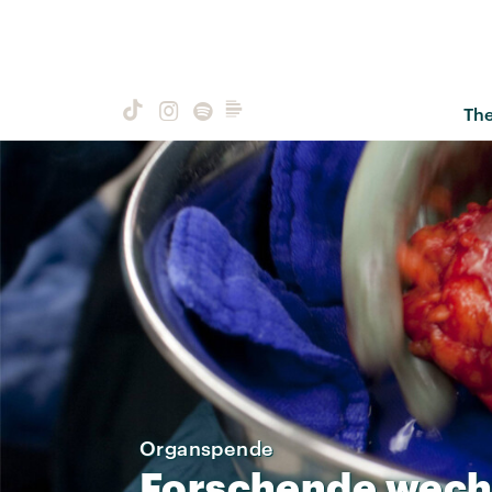
Th
Organspende
Forschende
wech