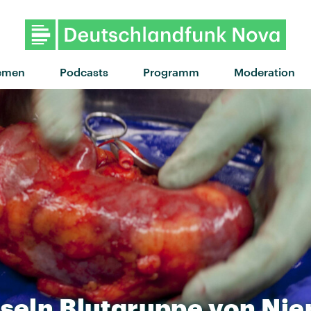
emen
Podcasts
Programm
Moderation
seln
Blutgruppe
von
Nie