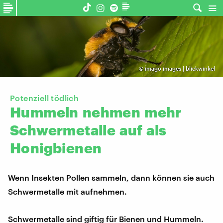
©
imago images | blickwinkel
Potenziell tödlich
Hummeln
nehmen
mehr
Schwermetalle
auf
als
Honigbienen
Wenn Insekten Pollen sammeln, dann können sie auch
Schwermetalle mit aufnehmen.
Schwermetalle sind giftig für Bienen und Hummeln.