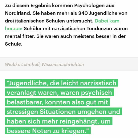
Zu diesem Ergebnis kommen Psychologen aus
Nordirland. Sie haben mehr als 340 Jugendliche von
drei italienischen Schulen untersucht.
Dabei kam
heraus:
Schüler mit narzisstischen Tendenzen waren
mental fitter. Sie waren auch meistens besser in der
Schule.
Wiebke Lehnhoff, Wissensnachrichten
"Jugendliche, die leicht narzisstisch
veranlagt waren, waren psychisch
belastbarer, konnten also gut mit
stressigen Situationen umgehen und
haben sich mehr reingehängt, um
bessere Noten zu kriegen."