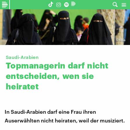
©
dpa
Saudi-Arabien
Topmanagerin
darf
nicht
entscheiden,
wen
sie
heiratet
In Saudi-Arabien darf eine Frau ihren
Auserwählten nicht heiraten, weil der musiziert.