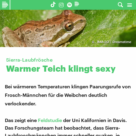
©
,
IMAGO / Dreamstime
Sierra-Laubfrösche
Warmer
Teich
klingt
sexy
Bei wärmeren Temperaturen klingen Paarungsrufe von
Frosch-Männchen für die Weibchen deutlich
verlockender.
Das zeigt eine
Feldstudie
der Uni Kalifornien in Davis.
Das Forschungsteam hat beobachtet, dass Sierra-
Laubfroschmännchen immer schneller quaken, je