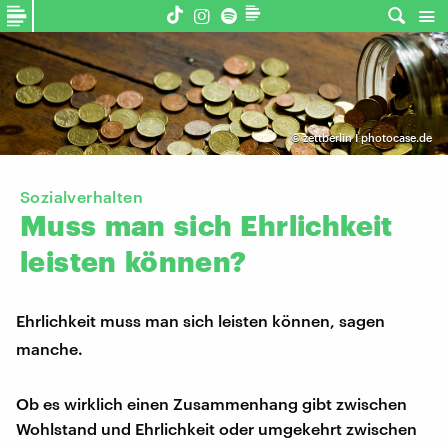
©
zettberlin I photocase.de
Sozialverhalten
Muss
man
sich
Ehrlichkeit
leisten
können?
Ehrlichkeit muss man sich leisten können, sagen
manche.
Ob es wirklich einen Zusammenhang gibt zwischen
Wohlstand und Ehrlichkeit oder umgekehrt zwischen