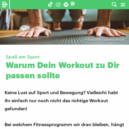
©
David-W- I photocase.de
Spaß am Sport
Warum
Dein
Workout
zu
Dir
passen
sollte
Keine Lust auf Sport und Bewegung? Vielleicht habt
ihr einfach nur noch nicht das richtige Workout
gefunden!
Bei welchem Fitnessprogramm wir dran bleiben, hängt