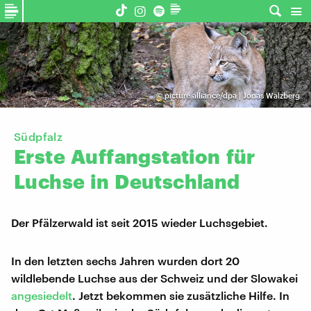
©
picture alliance/dpa | Jonas Walzberg
Südpfalz
Erste
Auffangstation
für
Luchse
in
Deutschland
Der Pfälzerwald ist seit 2015 wieder Luchsgebiet.
In den letzten sechs Jahren wurden dort 20
wildlebende Luchse aus der Schweiz und der Slowakei
angesiedelt
. Jetzt bekommen sie zusätzliche Hilfe. In