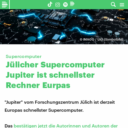
©
IMAGO / UIG (Symbolbild)
Supercomputer
Jülicher
Supercomputer
Jupiter
ist
schnellster
Rechner
Eurpas
"Jupiter" vom Forschungszentrum Jülich ist derzeit
Europas schnellster Supercomputer.
Das
bestätigen jetzt die Autorinnen und Autoren der