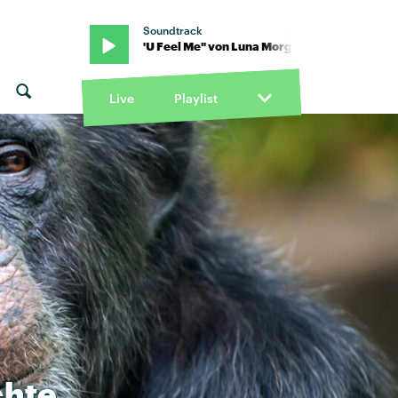
Soundtrack
a Morgenstern · "U Feel Me" von Luna Morgenstern · "U Feel Me" 
Live
Playlist
hte