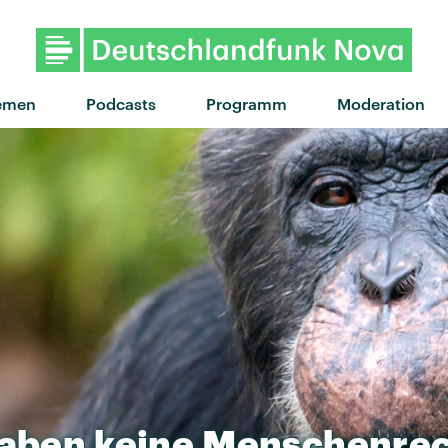
"U Feel Me" von Lun
emen
Podcasts
Programm
Moderation
aben
keine
Menschenrec