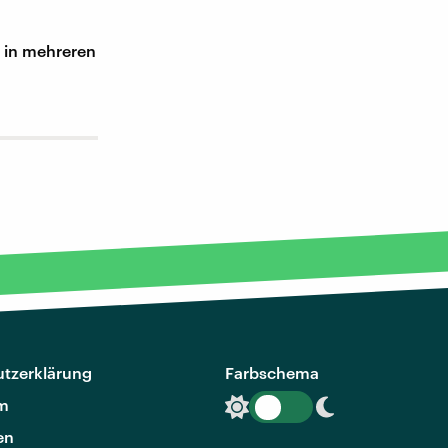
h in mehreren
tzerklärung
Farbschema
m
en