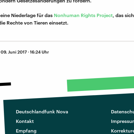
sondern Gesetzesänderungen zu fordern.
t eine Niederlage für das
Nonhuman Rights Project
, das sic
die Rechte von Tieren einsetzt.
–
09. Juni 2017 · 16:24 Uhr
Deutschlandfunk Nova
Datenschu
Kontakt
Impressu
Empfang
Korrektur