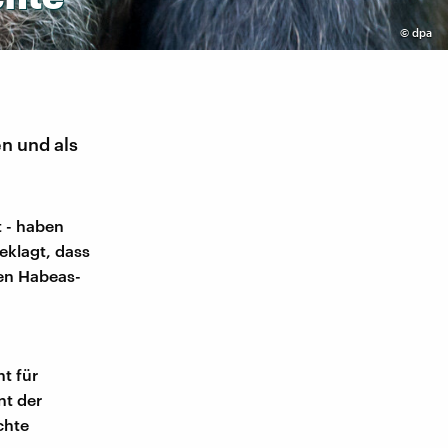
©
dpa
n und als
 - haben
eklagt, dass
den Habeas-
t für
nt der
chte