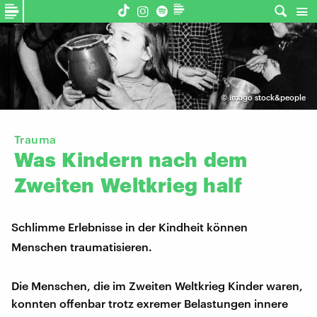
©
imago stock&people
Trauma
Was
Kindern
nach
dem
Zweiten
Weltkrieg
half
Schlimme Erlebnisse in der Kindheit können
Menschen traumatisieren.
Die Menschen, die im Zweiten Weltkrieg Kinder waren,
konnten offenbar trotz exremer Belastungen innere