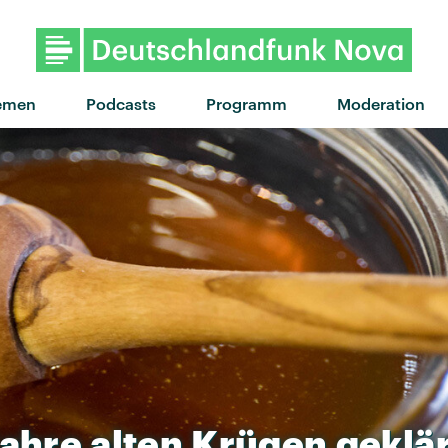
emen
Podcasts
Programm
Moderation
Jahre
alten
Krügen
geklär