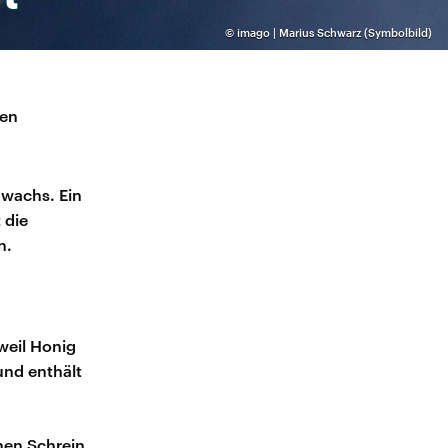
©
imago | Marius Schwarz (Symbolbild)
ten
nwachs. Ein
 die
n.
 weil Honig
und enthält
hen Schrein