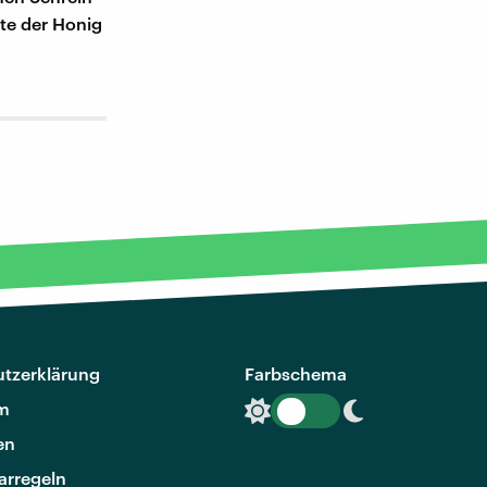
te der Honig
tzerklärung
Farbschema
m
en
rregeln