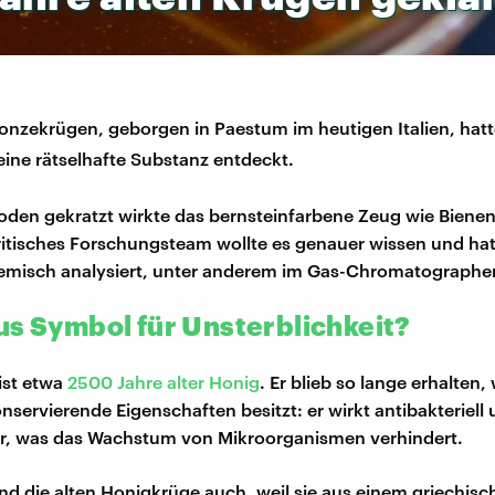
ronzekrügen, geborgen in Paestum im heutigen Italien, hat
ine rätselhafte Substanz entdeckt.
en gekratzt wirkte das bernsteinfarbene Zeug wie Biene
britisches Forschungsteam wollte es genauer wissen und hat
emisch analysiert, unter anderem im Gas-Chromatographe
us Symbol für Unsterblichkeit?
 ist etwa
2500 Jahre alter Honig
. Er blieb so lange erhalten,
nservierende Eigenschaften besitzt: er wirkt antibakteriell 
r, was das Wachstum von Mikroorganismen verhindert.
nd die alten Honigkrüge auch, weil sie aus einem griechisc