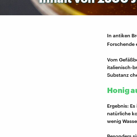
In antiken B
Forschende e
Vom Gefäßbod
italienisch-
Substanz ch
Honig a
Ergebnis: Es
natürliche ko
wenig Wasse
Besonders si