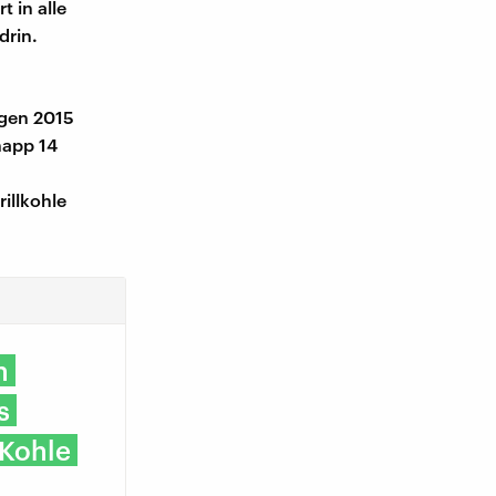
t in alle
drin.
ngen 2015
napp 14
rillkohle
h
s
 Kohle