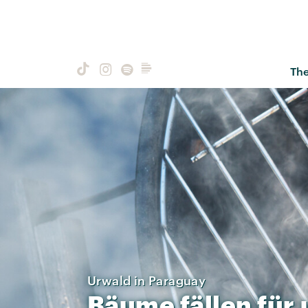
Th
Urwald in Paraguay
Bäume
fällen
für