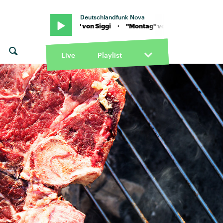
Deutschlandfunk Nova
Siggi · "Montag" von Siggi · "Montag" von Siggi
Live
Playlist