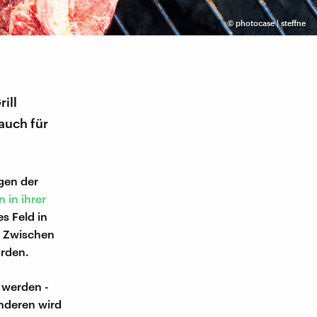
©
photocase | steffne
ill
auch für
gen der
 in ihrer
s Feld in
: Zwischen
orden.
 werden -
nderen wird