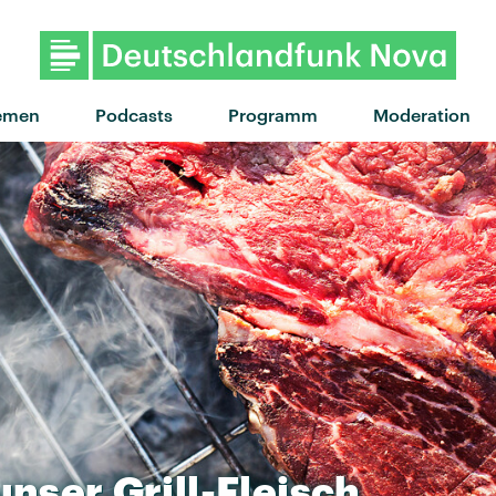
"Montag" von 
emen
Podcasts
Programm
Moderation
unser
Grill-Fleisch