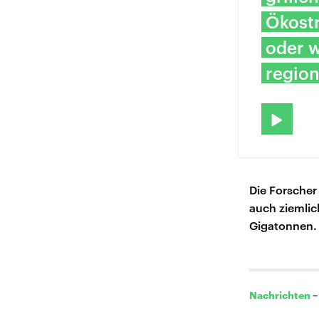
Ökostr
oder w
region
Die Forscher
auch ziemlic
Gigatonnen. 
Nachrichten