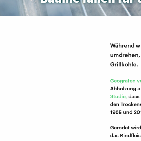
Während wi
umdrehen, 
Grillkohle.
Geografen vo
Abholzung au
Studie,
dass 
den Trocken
1985 und 201
Gerodet wird
das Rindflei