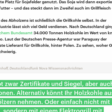
e Platz für Sojafelder genutzt. Das Soja wird dann exportier
rfutter – und das steckt dann im Zweifel auch im Grillfleisch 
 des Abholzens ist schließlich die Grillkohle selbst. In der
ustrie lässt sich viel Geld verdienen. Nach Deutschland gi
ischem Bundesamt
34.000 Tonnen Holzkohle im Wert von k
ro. Laut der Deutschen Presse-Agentur war Paraguay der
te Lieferant für Grillkohle, hinter Polen. Zu sehen, woher G
chwierig.
hoff, Deutschlandfunk Nova Wissensnachrichten
bt zwar Zertifikate und Siegel, aber auc
nen. Alternativ könnt Ihr Holzkohle au
lzern nehmen. Oder einfach nicht mit
n, sondern mit einem Elektrogrill mit