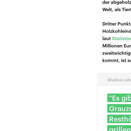
der abgeholzt
Welt, als Tie
Dritter Punkt
Holzkohleind
laut
Statist
Millionen Eu
zweitwichtigs
kommt, ist s
Wiebke Lehn
"Es gi
Grauzo
Resthö
grille