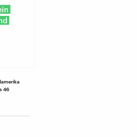
ein
und
damerika
s 46