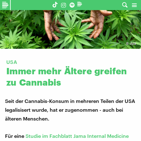
©
dpa
USA
Immer
mehr
Ältere
greifen
zu
Cannabis
Seit der Cannabis-Konsum in mehreren Teilen der USA
legalisisert wurde, hat er zugenommen - auch bei
älteren Menschen.
Für eine
Studie im Fachblatt Jama Internal Medicine