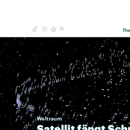
Th
Weltraum
Satellit
fängt
Sch