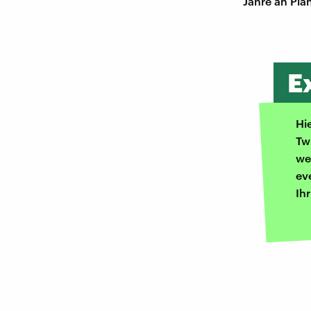
Jahre an Pla
E
Hi
Tw
we
ev
Ih