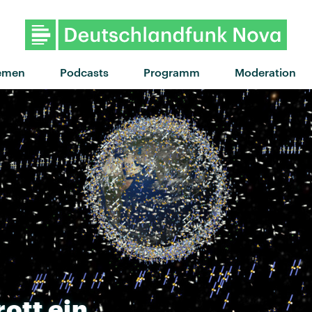
"Eastside Girls" von
emen
Podcasts
Programm
Moderation
rott
ein