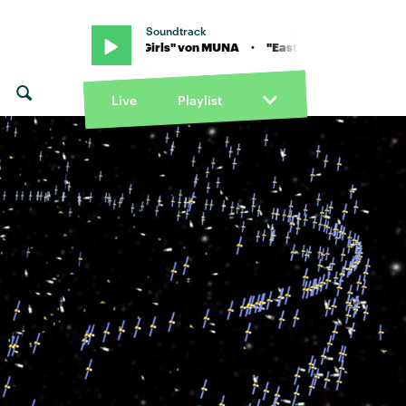
Soundtrack
 MUNA · "Eastside Girls" von MUNA · "Eastside Girls" von MUNA
Live
Playlist