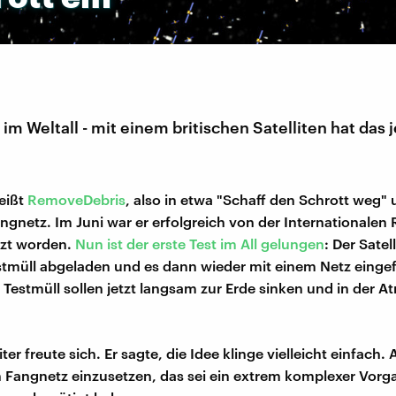
m Weltall - mit einem britischen Satelliten hat das j
heißt
RemoveDebris
, also in etwa "Schaff den Schrott weg" 
ngnetz. Im Juni war er erfolgreich von der Internationalen
tzt worden.
Nun ist der erste Test im All gelungen
: Der Satell
stmüll abgeladen und es dann wieder mit einem Netz einge
 Testmüll sollen jetzt langsam zur Erde sinken und in der 
iter freute sich. Er sagte, die Idee klinge vielleicht einfach.
 Fangnetz einzusetzen, das sei ein extrem komplexer Vorga