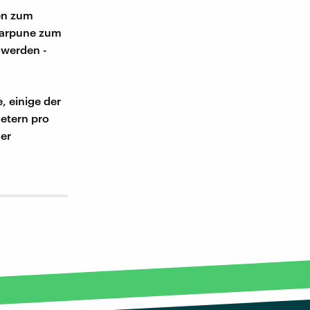
en zum
Harpune zum
 werden -
, einige der
etern pro
der