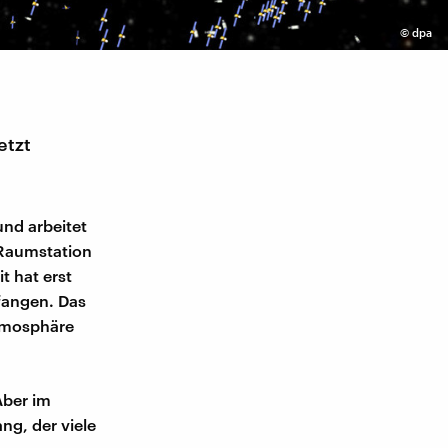
©
dpa
etzt
und arbeitet
 Raumstation
it hat erst
fangen. Das
Atmosphäre
 Aber im
ng, der viele