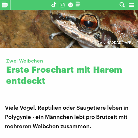
©
,
Celio HADDAD / AFP
,
Zwei Weibchen
Erste
Froschart
mit
Harem
entdeckt
Viele Vögel, Reptilien oder Säugetiere leben in
Polygynie - ein Männchen lebt pro Brutzeit mit
mehreren Weibchen zusammen.