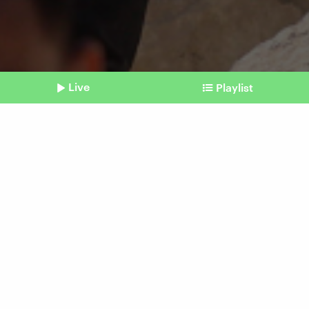
Live
Playlist
©
Imago | Kiko Huesca
Shownotes
Ärzte ohne Grenzen in Marokko
"Wir sind so ein bisschen
auf Stand-by"
Beitrag aus unserem Archiv vom 14.