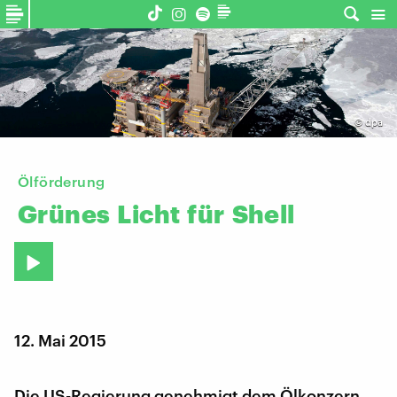
©
dpa
Ölförderung
Grünes
Licht
für
Shell
12. Mai 2015
Die US-Regierung genehmigt dem Ölkonzern