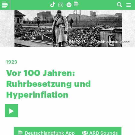
©
IMAGO / United Archives International
1923
Vor
100
Jahren:
Ruhrbesetzung
und
Hyperinflation
Deutschlandfunk App
ARD Sounds