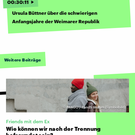
00
:
30
:
11
Ursula Büttner über die schwierigen
Anfangsjahre der Weimarer Republik
Weitere Beiträge
©
IMAGO / Pond5 Images (Symbolbild)
Friends mit dem Ex
Wie können wir nach der Trennung
befreundet sein?