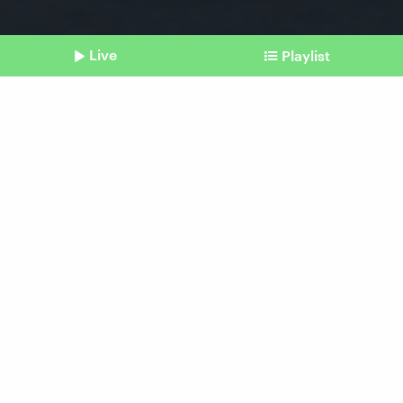
Live
Playlist
©
picture alliance/dpa | Patrick Pleul
Shownotes
20 Jahre Osterweiterung:
Wie Polen von der EU
profitiert
Beitrag aus unserem Archiv vom 05. Mai 2024