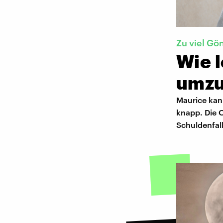
Zu viel Gö
Wie l
umzu
Maurice kan
knapp. Die O
Schuldenfal