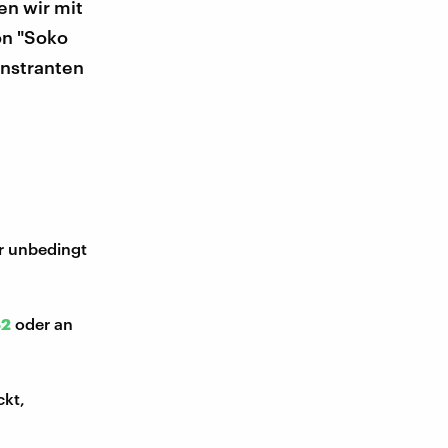
en wir mit
on "Soko
onstranten
ir unbedingt
52
oder an
ckt,