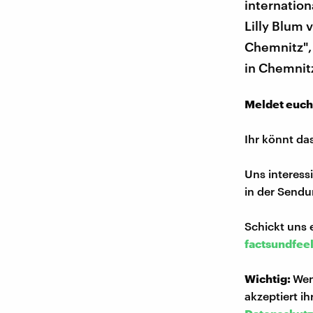
internatio
Lilly Blum 
Chemnitz", 
in Chemnit
Meldet euch
Ihr könnt da
Uns interess
in der Sendu
Schickt uns 
factsundfee
Wichtig:
Wen
akzeptiert i