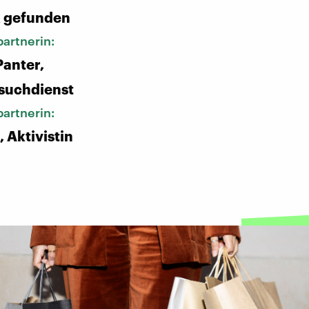
 gefunden
artnerin:
anter,
suchdienst
artnerin:
, Aktivistin