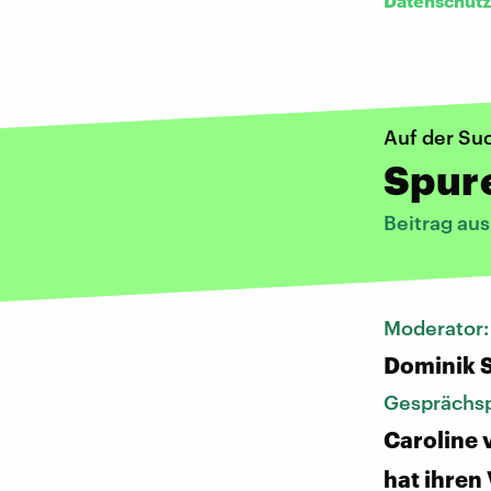
Datenschutz
Auf der Su
Spur
Beitrag au
Moderator
Dominik 
Gesprächsp
Caroline 
hat ihren 