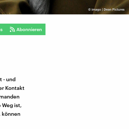
©
imago | Dean Pictures
ts
Abonnieren
t - und
er Kontakt
jemanden
 Weg ist,
t, können