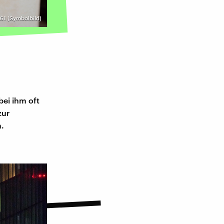
61 (Symbolbild)
ei ihm oft
zur
n.