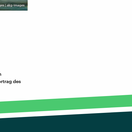
ges | akg-images
n
ortrag des