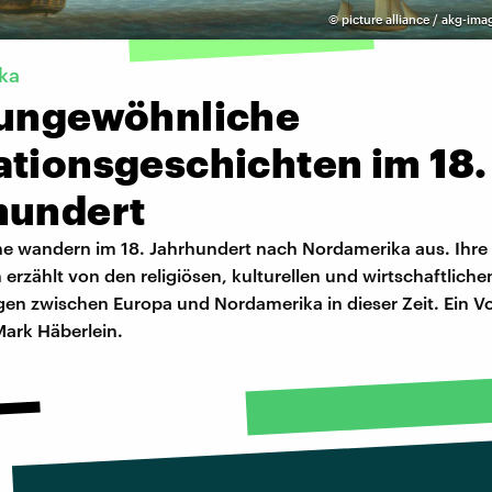
©
picture alliance / akg-ima
ka
 ungewöhnliche
ationsgeschichten im 18.
hundert
he wandern im 18. Jahrhundert nach Nordamerika aus. Ihre
erzählt von den religiösen, kulturellen und wirtschaftliche
gen zwischen Europa und Nordamerika in dieser Zeit. Ein V
Mark Häberlein.