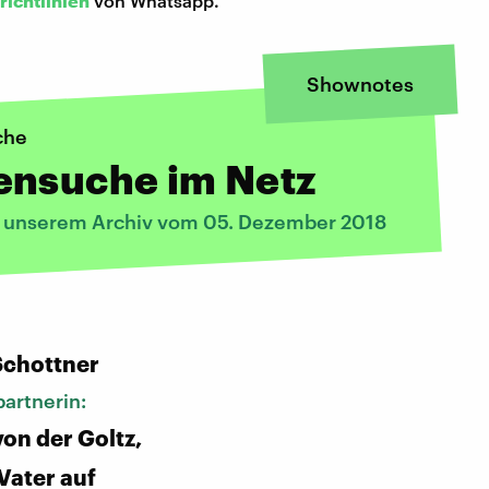
richtlinien
von Whatsapp.
Shownotes
che
ensuche im Netz
s unserem Archiv vom 05. Dezember 2018
:
Schottner
artnerin:
von der Goltz,
Vater auf