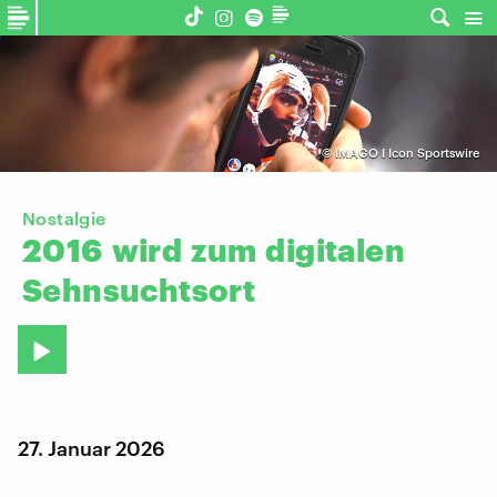
©
IMAGO I Icon Sportswire
Nostalgie
2016
wird
zum
digitalen
Sehnsuchtsort
27. Januar 2026