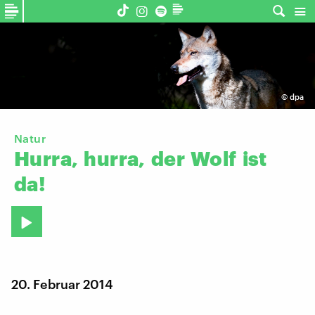
©
dpa
Natur
Hurra,
hurra,
der
Wolf
ist
da!
20. Februar 2014