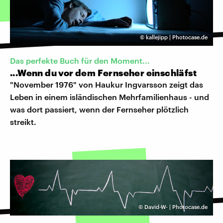
©
kallejipp | Photocase.de
Das perfekte Buch für den Moment...
...Wenn du vor dem Fernseher einschläfst
"November 1976" von Haukur Ingvarsson zeigt das
Leben in einem isländischen Mehrfamilienhaus - und
was dort passiert, wenn der Fernseher plötzlich
streikt.
©
David-W- | Photocase.de