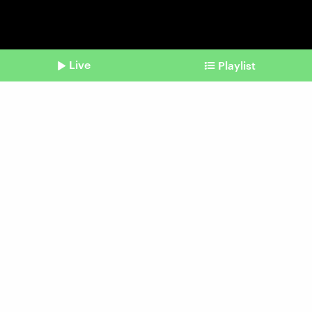
Live
Playlist
©
IMAGO / Depositphotos
Shownotes
Spielekonsole wird 30
Playstation: Gamechanger
für die Spielebranche
Beitrag aus unserem Archiv vom 03.
Dezember 2024