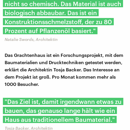
nicht so chemisch. Das Material ist auch
biologisch abbaubar. Das ist ein
Konstruktionsschmelzstoff, der zu 80
Prozent auf Pflanzenöl basiert."
Natalie Swords, Architektin
Das Grachtenhaus ist ein Forschungsprojekt, mit dem
Baumaterialien und Drucktechniken getestet werden,
erklärt die Architektin Tosja Backer. Das Interesse an
dem Projekt ist groß. Pro Monat kommen mehr als
1000 Besucher.
"Das Ziel ist, damit irgendwann etwas zu
bauen, das genauso lange hält wie ein
Haus aus traditionellem Baumaterial."
Tosja Backer, Architektin