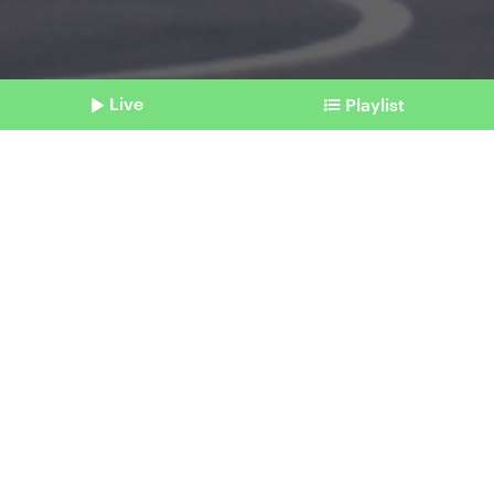
Live
Playlist
©
IMAGO | Eibner
Shownotes
Sport
3x3 Basketball: Durch
Olympia neu im Spotlight
Beitrag aus unserem Archiv vom 16. Oktober
2024