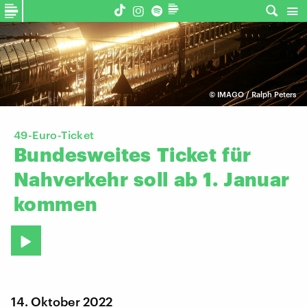
©
IMAGO / Ralph Peters
49-Euro-Ticket
Bundesweites
Ticket
für
Nahverkehr
soll
ab
1.
Januar
kommen
14. Oktober 2022