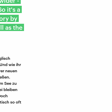
wider -
o it's a
ory by
ll as the
glisch
 Und wie ihr
hrer neuen
eßen.
em See zu
ei bleiben
Doch
isch so oft