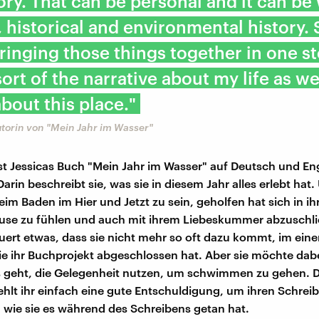
ory. That can be personal and it can be 
, historical and environmental history. S
ringing those things together in one st
sort of the narrative about my life as we
about this place."
utorin von "Mein Jahr im Wasser"
st Jessicas Buch "Mein Jahr im Wasser" auf Deutsch und En
arin beschreibt sie, was sie in diesem Jahr alles erlebt hat.
eim Baden im Hier und Jetzt zu sein, geholfen hat sich in i
use zu fühlen und auch mit ihrem Liebeskummer abzuschli
uert etwas, dass sie nicht mehr so oft dazu kommt, im ein
sie ihr Buchprojekt abgeschlossen hat. Aber sie möchte dab
s geht, die Gelegenheit nutzen, um schwimmen zu gehen. 
lt ihr einfach eine gute Entschuldigung, um ihren Schreibt
, wie sie es während des Schreibens getan hat.