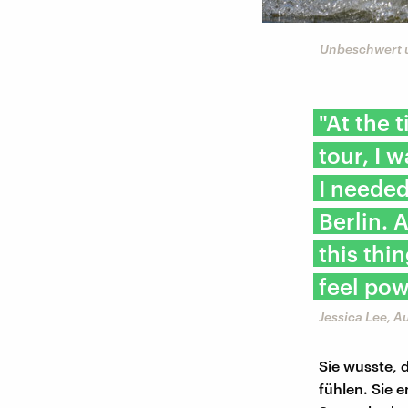
©
dpa
Unbeschwert un
"At the 
tour, I 
I needed
Berlin. 
this thi
feel pow
Jessica Lee, A
Sie wusste, 
fühlen. Sie 