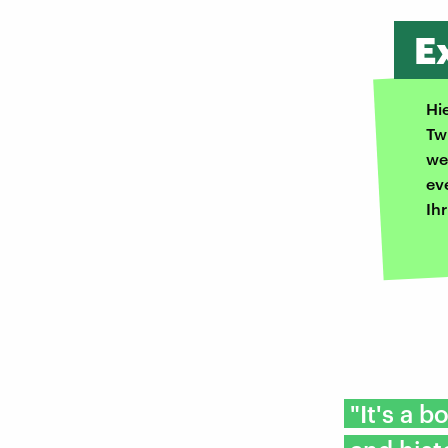
E
Hi
Tw
we
ev
Ih
"It's a 