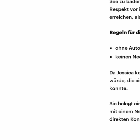
See zu baden
Respekt vor 
erreichen, als
Regeln für d
ohne Auto
keinen Ne
Da Jessica k
würde, die s
konnte.
Sie belegt e
mit einem Ne
direkten Kon