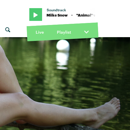
Soundtrack
mal" von Miike Snow · "Animal" von Miike Snow
Live
Playlist