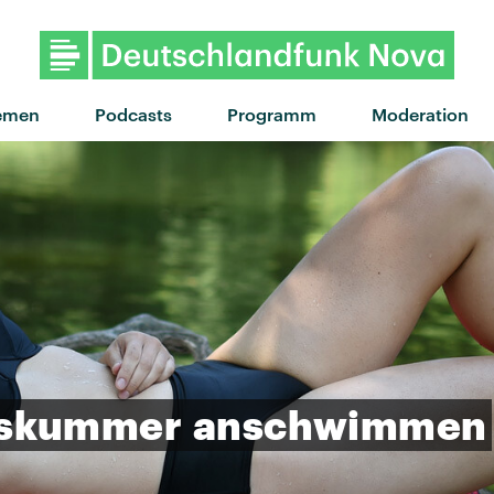
"Animal" von Miike Snow · "Ani
emen
Podcasts
Programm
Moderation
eskummer
anschwimmen