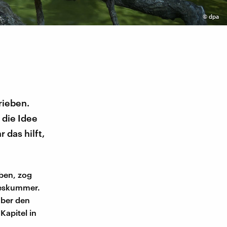
©
dpa
rieben.
 die Idee
 das hilft,
ben, zog
ebeskummer.
über den
Kapitel in