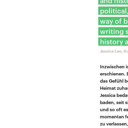
and hist
political
way of b
writing 
history 
Jessica Lee, A
Inzwischen i
erschienen. D
das Gefühl b
Heimat zuha
Jessica beda
baden, seit 
und so oft e
momentan feh
zu verlassen