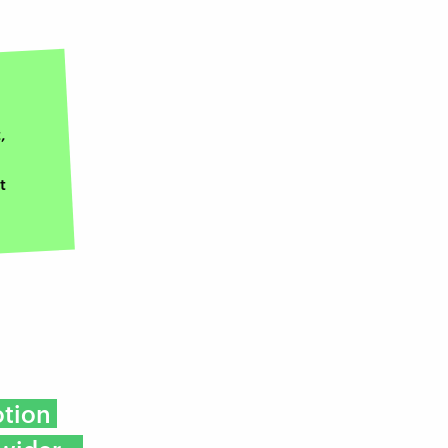
,
t
otion