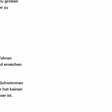
 zu großen
er zu
 fahren
ad erreichen
as Schwimmen
r hat keinen
er ist.