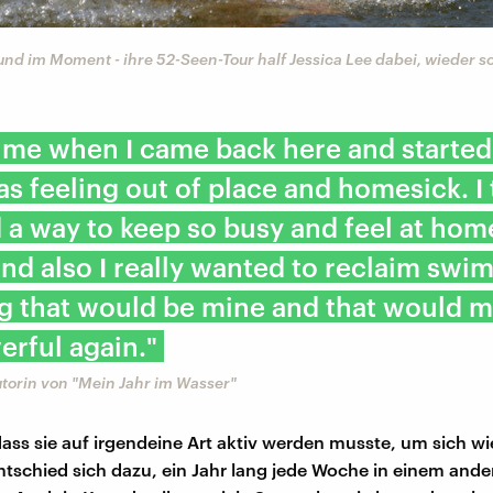
d im Moment - ihre 52-Seen-Tour half Jessica Lee dabei, wieder so
time when I came back here and started
was feeling out of place and homesick. I
 a way to keep so busy and feel at hom
And also I really wanted to reclaim swi
ng that would be mine and that would 
erful again."
utorin von "Mein Jahr im Wasser"
dass sie auf irgendeine Art aktiv werden musste, um sich wi
entschied sich dazu, ein Jahr lang jede Woche in einem ande