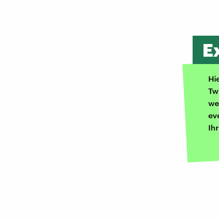
E
Hi
Tw
we
ev
Ih