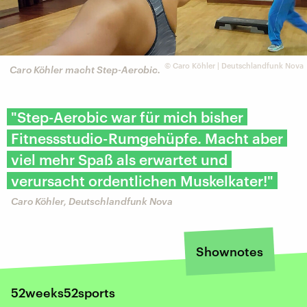
©
Caro Köhler | Deutschlandfunk Nova
Caro Köhler macht Step-Aerobic.
"Step-Aerobic war für mich bisher
Fitnessstudio-Rumgehüpfe. Macht aber
viel mehr Spaß als erwartet und
verursacht ordentlichen Muskelkater!"
Caro Köhler, Deutschlandfunk Nova
Shownotes
52weeks52sports