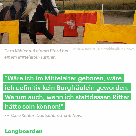
©
Caro Köhler | Deutschlandfunk Nova
Caro Köhler auf einem Pferd bei
einem Mittelalter-Turnier.
"Wäre ich im Mittelalter geboren, wäre
ich definitiv kein Burgfräulein geworden.
Warum auch, wenn ich stattdessen Ritter
hätte sein können!"
Caro Köhler, Deutschlandfunk Nova
Longboarden