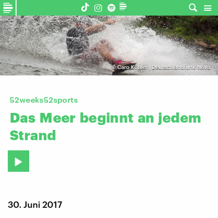
©
Caro Köhler | Deutschlandfunk Nova
52weeks52sports
Das
Meer
beginnt
an
jedem
Strand
30. Juni 2017