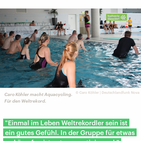
©
Caro Köhler | Deutschlandfunk Nova
Caro Köhler macht Aquacycling.
Für den Weltrekord.
"Einmal im Leben Weltrekordler sein ist
ein gutes Gefühl. In der Gruppe für etwas