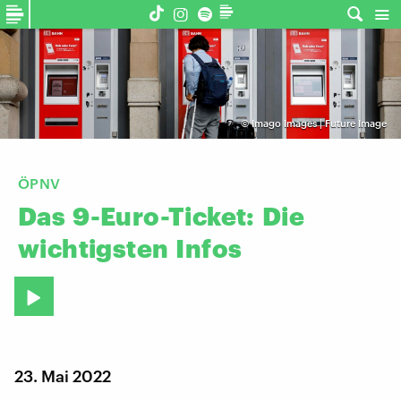
©
Imago Images | Future Image
ÖPNV
Das
9-Euro-Ticket:
Die
wichtigsten
Infos
23. Mai 2022